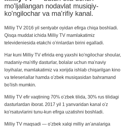
mo'ljallangan nodavlat musiqiy-
ko'ngilochar va ma'rifiy kanal.
Milliy TV 2016 yil sentyabr oyidan efirga chiqa boshladi.
Qisqa muddat ichida Milliy TV mamlakatimiz
televideniesida etakchi o'rinlardan birini egalladi.
Har kuni Milliy TV efirida eng yaxshi ko'ngilochar shoular,
madaniy-ma'rifiy dasturlar, bolalar uchun ma'naviy
loyihalar, mamlakatimiz va xorijda ishlab chiqarilgan kino
va teleseriallar hamda o'zbek musiqasidan bahramand
bo'lish mumkin.
Milliy TV efir vaqtining 70% o'zbek tilida, 30% rus tilidagi
dasturlardan iborat. 2017 yil 1 yanvaridan kanal o'z
ko'rsatuvlarini tunu-kun efirga uzatishni boshladi.
Milliy TV maqsadi — o'zbek xalqi milliy an'analariga