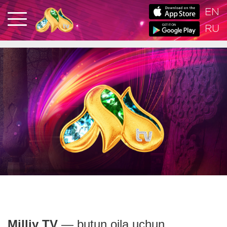
EN
RU
Milliy TV
— butun oila uchun